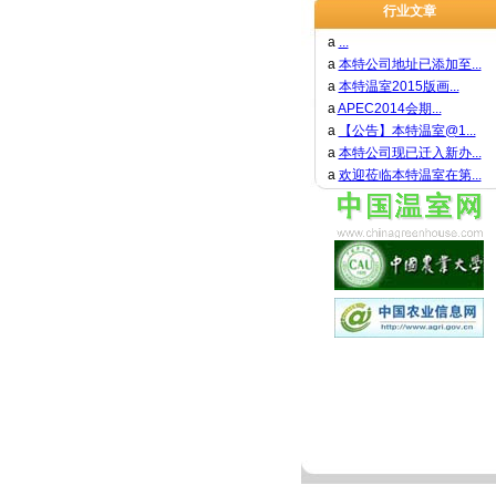
行业文章
a
...
a
本特公司地址已添加至...
a
本特温室2015版画...
a
APEC2014会期...
a
【公告】本特温室@1...
a
本特公司现已迁入新办...
a
欢迎莅临本特温室在第...